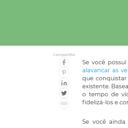
Compartilhe
Se você possui
alavancar as ve
que conquistar
existente. Base
o tempo de vid
fidelizá-los e 
Se você ainda