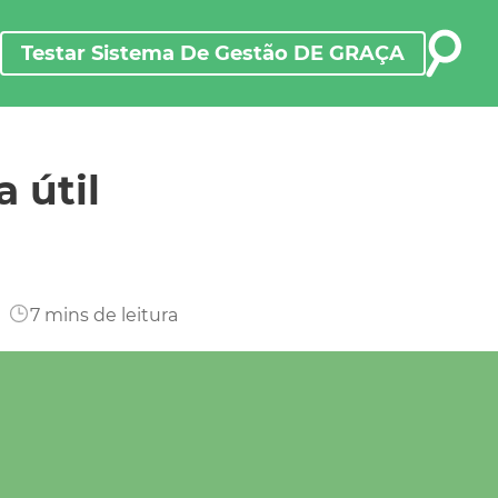
Testar Sistema De Gestão DE GRAÇA
Testar Sistema De Gestão DE GRAÇA
 útil
7
mins de leitura