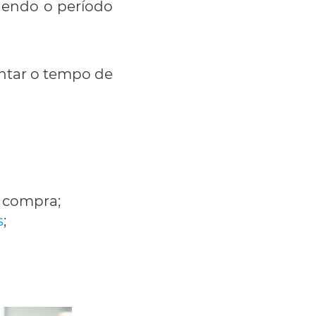
dendo o período
entar o tempo de
a compra;
s
;