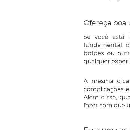
Ofereça boa 
Se você está 
fundamental qu
botões ou outr
qualquer experi
A mesma dica v
complicações e
Além disso, qu
fazer com que u
Faça uma aná