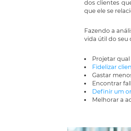
dos clientes q
que ele se rela
Fazendo a análi
vida útil do seu
Projetar qual
Fidelizar clie
Gastar menos
Encontrar fa
Definir um o
Melhorar a aq