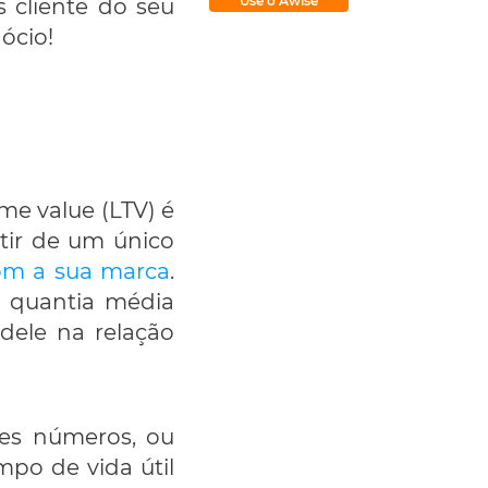
Use o Awise
 cliente do seu
ócio!
me value (LTV) é
tir de um único
om a sua marca
.
a quantia média
dele na relação
es números, ou
po de vida útil