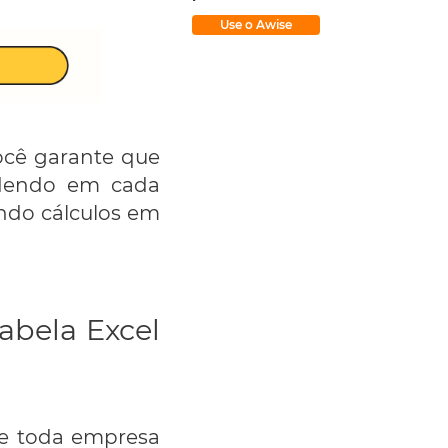
Use o Awise
você garante que
ndendo em cada
ndo cálculos em
tabela Excel
ue toda empresa