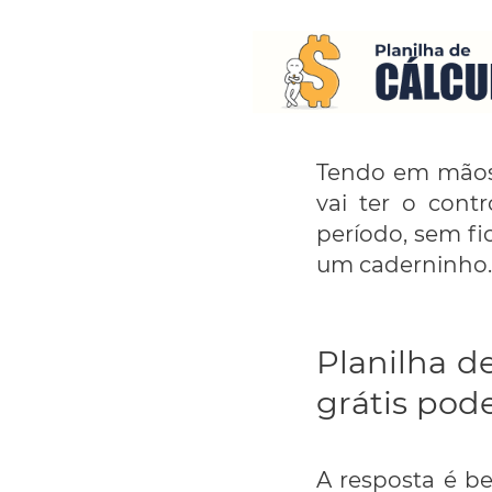
Tendo em mãos e
vai ter o con
período, sem f
um caderninho.
Planilha de
grátis pod
A resposta é b