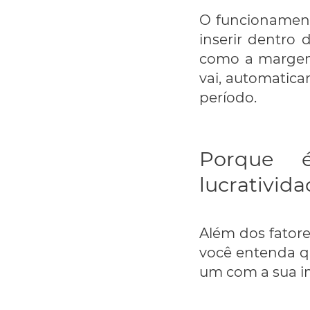
O funcionamento
inserir dentro
como a margem 
vai, automatica
período.
Porque 
lucrativid
Além dos fatore
você entenda qu
um com a sua im