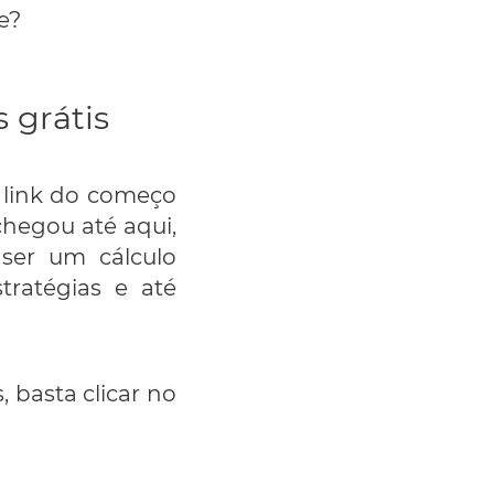
e?
 grátis
o link do começo
chegou até aqui,
 ser um cálculo
ratégias e até
, basta clicar no