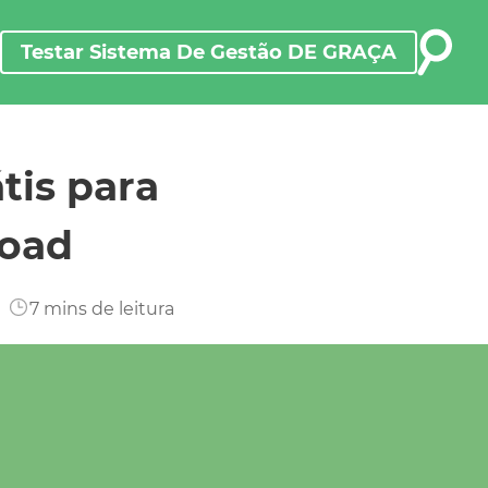
Testar Sistema De Gestão DE GRAÇA
Testar Sistema De Gestão DE GRAÇA
tis para
load
7
mins de leitura